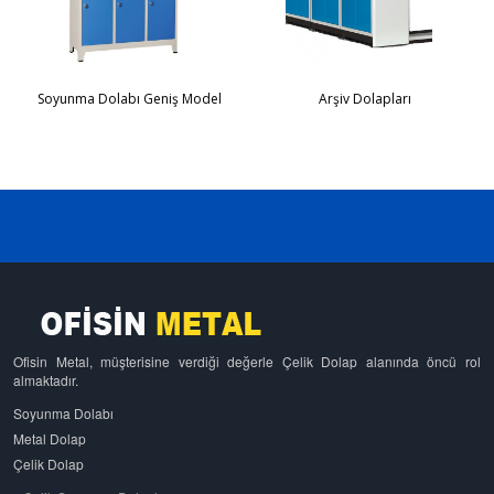
Soyunma Dolabı Geniş Model
Arşiv Dolapları
Ofisin Metal, müşterisine verdiği değerle Çelik Dolap alanında öncü rol
almaktadır.
Soyunma Dolabı
Metal Dolap
Çelik Dolap