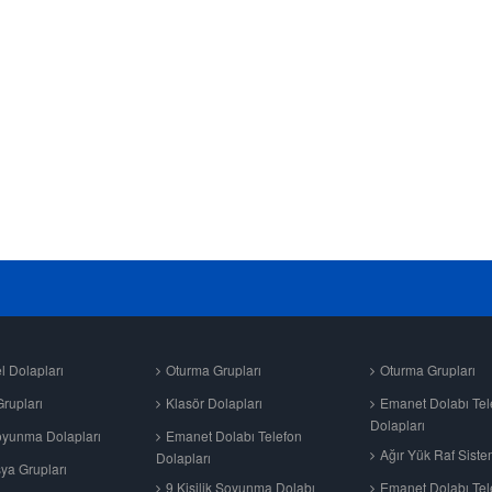
l Dolapları
Oturma Grupları
Oturma Grupları
rupları
Klasör Dolapları
Emanet Dolabı Tel
Dolapları
oyunma Dolapları
Emanet Dolabı Telefon
Ağır Yük Raf Siste
Dolapları
ya Grupları
9 Kişilik Soyunma Dolabı
Emanet Dolabı Tel