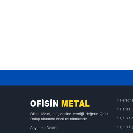
Persone
Ranza G
Ofisin Metal, müşterisine verdiği değerle Çelik
Çelik S
Dolap alanında öncü rol almaktadır.
Çelik Eş
Soyunma Dolabı