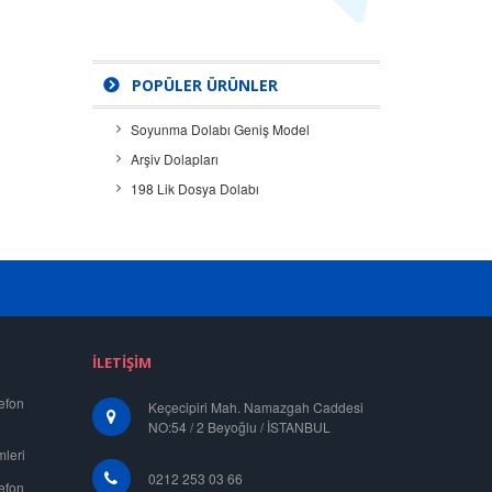
POPÜLER ÜRÜNLER
Soyunma Dolabı Geniş Model
Arşiv Dolapları
198 Lik Dosya Dolabı
İLETIŞIM
efon
Keçecipiri Mah. Namazgah Caddesi
NO:54 / 2 Beyoğlu / İSTANBUL
mleri
0212 253 03 66
efon