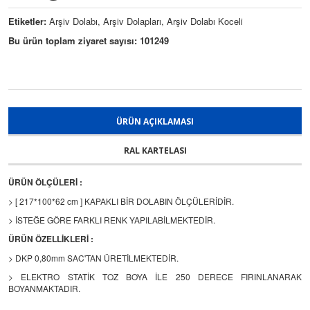
Etiketler:
Arşiv Dolabı, Arşiv Dolapları, Arşiv Dolabı Koceli
Bu ürün toplam ziyaret sayısı: 101249
ÜRÜN AÇIKLAMASI
RAL KARTELASI
ÜRÜN ÖLÇÜLERİ :
> [ 217*100*62 cm ] KAPAKLI BİR DOLABIN ÖLÇÜLERİDİR.
> İSTEĞE GÖRE FARKLI RENK YAPILABİLMEKTEDİR.
ÜRÜN ÖZELLİKLERİ :
> DKP 0,80mm SAC'TAN ÜRETİLMEKTEDİR.
> ELEKTRO STATİK TOZ BOYA İLE 250 DERECE FIRINLANARAK
BOYANMAKTADIR.