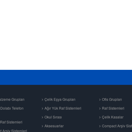
alzeme Grupları
Çelik Eşya Grupları
Ofis Grupları
Dolabı Telefon
Ağır Yük Raf Sistemleri
Raf Sistemleri
Okul Sırası
Çelik Kasalar
 Raf Sistemleri
Aksesuarlar
Compact Arşiv Sist
 Arşiv Sistemleri