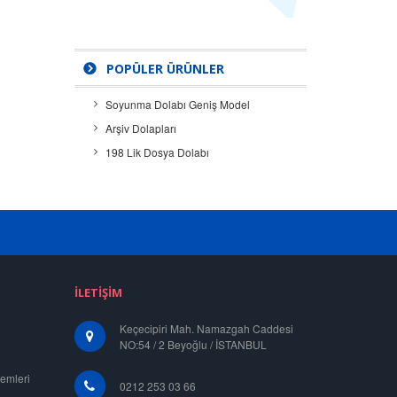
POPÜLER ÜRÜNLER
Soyunma Dolabı Geniş Model
Arşiv Dolapları
198 Lik Dosya Dolabı
İLETIŞIM
Keçecipiri Mah. Namazgah Caddesi
NO:54 / 2 Beyoğlu / İSTANBUL
emleri
0212 253 03 66