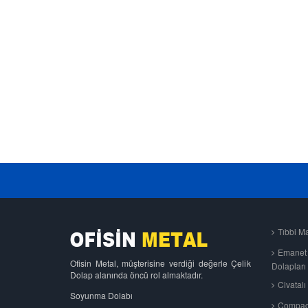
Tıbbi M
Emanet 
Ofisin Metal, müşterisine verdiği değerle Çelik
Dolapları
Dolap alanında öncü rol almaktadır.
Civatalı
Soyunma Dolabı
Compact