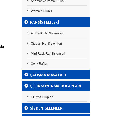
Anahtar ve Posta Kutusu
Werzalit Grubu
RAF SISTEMLERI
Ağır Yük Raf Sistemleri
Civatalı Raf Sistemleri
abı
Mini Rack Raf Sistemleri
Çelik Raflar
ÇALIŞMA MASALARI
ÇELIK SOYUNMA DOLAPLARI
Oturma Grupları
SİZDEN GELENLER