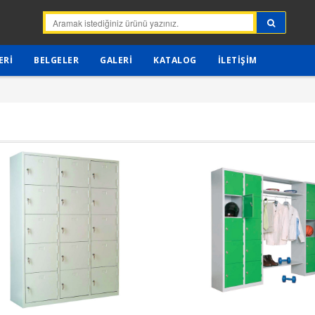
ERI
BELGELER
GALERI
KATALOG
İLETIŞIM