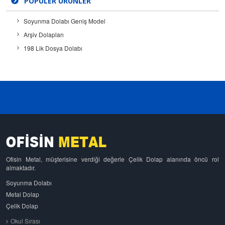
POPÜLER ÜRÜNLER
Soyunma Dolabı Geniş Model
Arşiv Dolapları
198 Lik Dosya Dolabı
Ofisin Metal, müşterisine verdiği değerle Çelik Dolap alanında öncü rol
almaktadır.
Soyunma Dolabı
Metal Dolap
Çelik Dolap
Okul Sırası